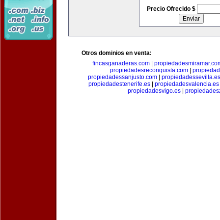
Precio Ofrecido $
Otros dominios en venta:
fincasganaderas.com
|
propiedadesmiramar.co
propiedadesreconquista.com
|
propiedad
propiedadessanjusto.com
|
propiedadessevilla.e
propiedadestenerife.es
|
propiedadesvalencia.es
propiedadesvigo.es
|
propiedades