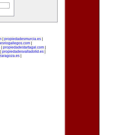
m
|
propiedadesmurcia.es
|
esriogallegos.com
|
s
|
propiedadestartagal.com
|
|
propiedadesvalladolid.es
|
zaragoza.es
|