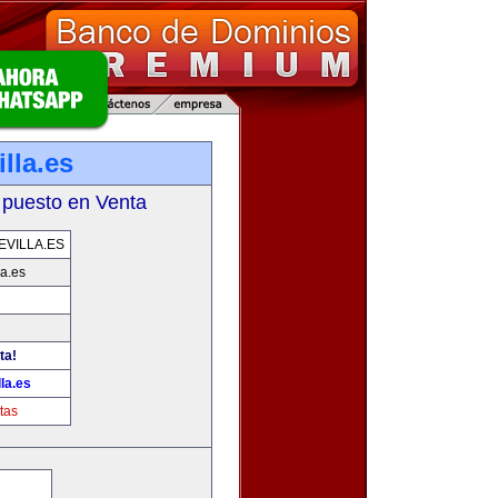
lla.es
 puesto en Venta
VILLA.ES
la.es
ta!
la.es
tas