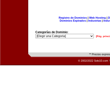
Registro de Dominios
|
Web Hosting
|
D
Dominios Expirados
|
Industrias
|
Indu
Categorías de Dominio:
[Pág. princi
** Precios expre
© 2002/2022 Solo10.com