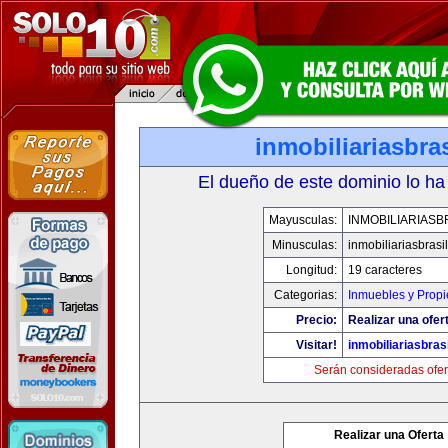
inmobiliariasbra
El dueño de este dominio lo ha
Mayusculas:
INMOBILIARIASB
Minusculas:
inmobiliariasbrasi
Longitud:
19 caracteres
Categorias:
Inmuebles y Prop
Precio:
Realizar una ofer
Visitar!
inmobiliariasbras
Serán consideradas ofer
Realizar una Oferta