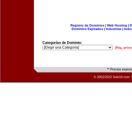
Registro de Dominios
|
Web Hosting
|
D
Dominios Expirados
|
Industrias
|
Indu
Categorías de Dominio:
[Pág. princi
** Precios expre
© 2002/2022 Solo10.com