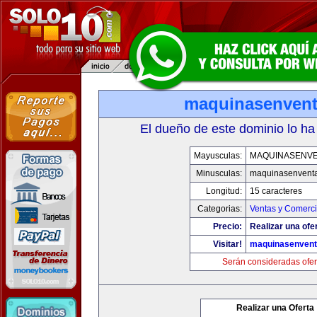
maquinasenven
El dueño de este dominio lo ha
Mayusculas:
MAQUINASENV
Minusculas:
maquinasenvent
Longitud:
15 caracteres
Categorias:
Ventas y Comerci
Precio:
Realizar una ofe
Visitar!
maquinasenven
Serán consideradas ofer
Realizar una Oferta