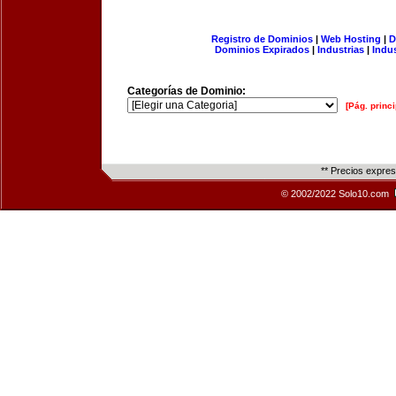
Registro de Dominios
|
Web Hosting
|
D
Dominios Expirados
|
Industrias
|
Indu
Categorías de Dominio:
[Pág. princi
** Precios expre
© 2002/2022 Solo10.com