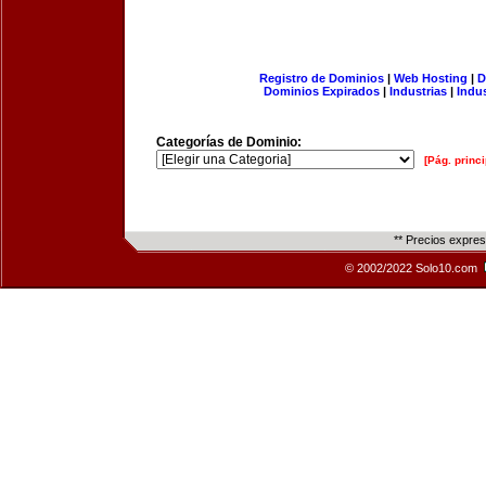
Registro de Dominios
|
Web Hosting
|
D
Dominios Expirados
|
Industrias
|
Indu
Categorías de Dominio:
[Pág. princi
** Precios expre
© 2002/2022 Solo10.com