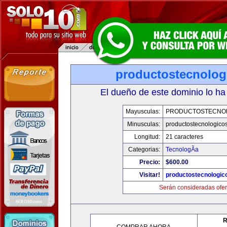
productostecnolog
El dueño de este dominio lo ha
Mayusculas:
PRODUCTOSTECNO
Minusculas:
productostecnologico
Longitud:
21 caracteres
Categorias:
TecnologÃ­a
Precio:
$600.00
Visitar!
productostecnologic
Serán consideradas ofer
R