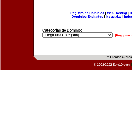
Registro de Dominios
|
Web Hosting
|
D
Dominios Expirados
|
Industrias
|
Indu
Categorías de Dominio:
[Pág. princi
** Precios expre
© 2002/2022 Solo10.com