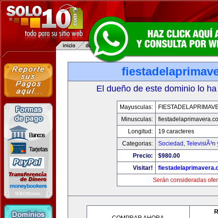
fiestadelaprimav
El dueño de este dominio lo ha
Mayusculas:
FIESTADELAPRIMAV
Minusculas:
fiestadelaprimavera.c
Longitud:
19 caracteres
Categorias:
Sociedad
,
TelevisiÃ³n
Precio:
$980.00
Visitar!
fiestadelaprimavera
Serán consideradas ofer
R