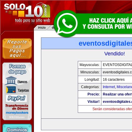
eventosdigital
Vendido!
Mayusculas:
EVENTOSDIGITA
Minusculas:
eventosdigitales.
Longitud:
16 caracteres
Categorias:
Internet
,
Miscelane
Precio:
Realizar una ofer
Visitar!
eventosdigitales
Serán consideradas ofer