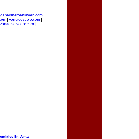
|
ganedineroenlaweb.com
|
.com
|
ventadesuelo.com
|
zonaelsalvador.com
|
ominios En Venta