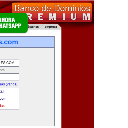
es.com
LES.COM
com
as (varios)
ta!
.com
tas