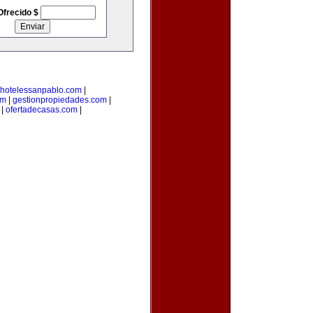
Ofrecido $
hotelessanpablo.com
|
om
|
gestionpropiedades.com
|
|
ofertadecasas.com
|