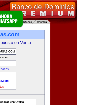
ias.com
 puesto en Venta
ARIAS.COM
as.com
iedades
ias.com
tas
ealizar una Oferta