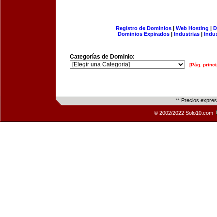
Registro de Dominios
|
Web Hosting
|
D
Dominios Expirados
|
Industrias
|
Indu
Categorías de Dominio:
[Pág. princi
** Precios expre
© 2002/2022 Solo10.com