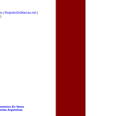
us
|
RegistroDeMarcas.net
|
|
ominios En Venta
strias Argentinas