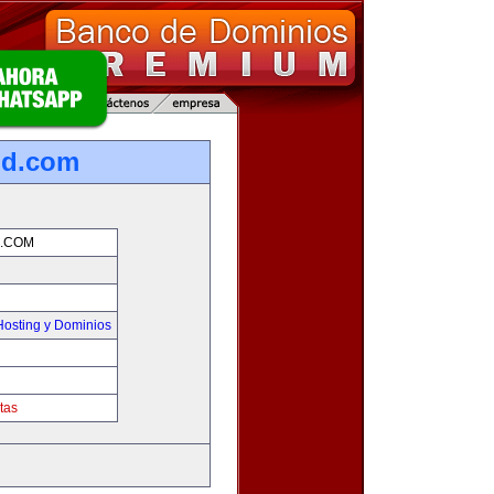
nd.com
.COM
osting y Dominios
tas