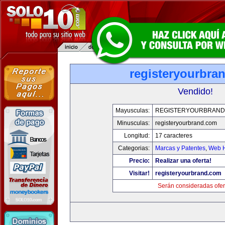
registeryourbra
Vendido!
Mayusculas:
REGISTERYOURBRAND
Minusculas:
registeryourbrand.com
Longitud:
17 caracteres
Categorias:
Marcas y Patentes
,
Web H
Precio:
Realizar una oferta!
Visitar!
registeryourbrand.com
Serán consideradas ofer