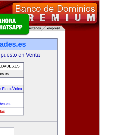
ades.es
 puesto en Venta
EDADES.ES
es.es
 ElectrÃ³nico
!
des.es
tas