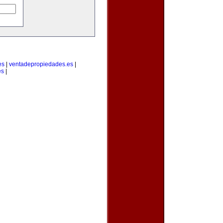
es
|
ventadepropiedades.es
|
es
|