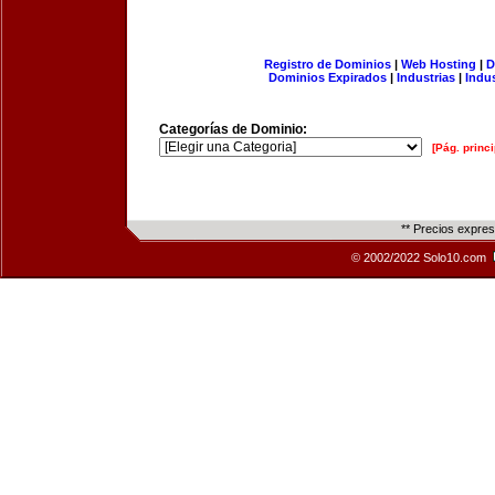
Registro de Dominios
|
Web Hosting
|
D
Dominios Expirados
|
Industrias
|
Indu
Categorías de Dominio:
[Pág. princi
** Precios expre
© 2002/2022 Solo10.com