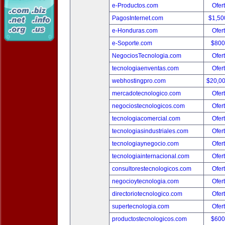
e-Productos.com
Ofer
PagosInternet.com
$1,50
e-Honduras.com
Ofer
e-Soporte.com
$800
NegociosTecnologia.com
Ofer
tecnologiaenventas.com
Ofer
webhostingpro.com
$20,0
mercadotecnologico.com
Ofer
negociostecnologicos.com
Ofer
tecnologiacomercial.com
Ofer
tecnologiasindustriales.com
Ofer
tecnologiaynegocio.com
Ofer
tecnologiainternacional.com
Ofer
consultorestecnologicos.com
Ofer
negocioytecnologia.com
Ofer
directoriotecnologico.com
Ofer
supertecnologia.com
Ofer
productostecnologicos.com
$600