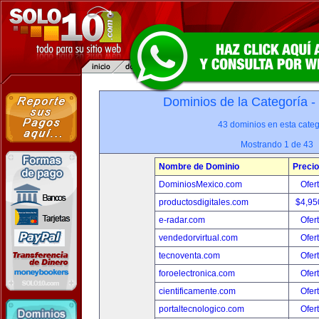
Dominios de la Categoría -
43 dominios en esta categ
Mostrando 1 de 43
Nombre de Dominio
Precio
DominiosMexico.com
Ofer
productosdigitales.com
$4,95
e-radar.com
Ofer
vendedorvirtual.com
Ofer
tecnoventa.com
Ofer
foroelectronica.com
Ofer
cientificamente.com
Ofer
portaltecnologico.com
Ofer