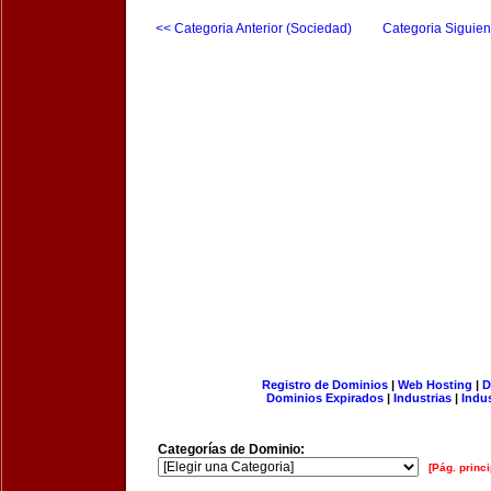
<< Categoria Anterior (Sociedad)
Categoria Siguien
Registro de Dominios
|
Web Hosting
|
D
Dominios Expirados
|
Industrias
|
Indu
Categorías de Dominio:
[Pág. princi