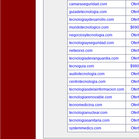
camaraseguridad.com
Ofer
guiadetecnologia.com
Ofer
tecnologiaydesarrollo.com
Ofer
mundotecnologico.com
$690
negociosytecnologia.com
Ofer
tecnologiayseguridad.com
Ofer
networxs.com
Ofer
tecnologiadevanguardia.com
Ofer
tecnoguia.com
$980
audiotecnologia.com
Ofer
centrotecnologia.com
Ofer
tecnologiasdelainformacion.com
Ofer
tecnologiarenovable.com
Ofer
tecnomedicina.com
Ofer
tecnologianuclear.com
Ofer
tecnologiasanitaria.com
Ofer
systemmedics.com
Ofer